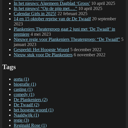
In het nieuws: Algemeen Dagblad ‘Groos’
10 april 2025
In het nieuws! “Op de pijp met….”
10 april 2025
Calendar Girls in 2025!
22 februari 2025
14 en 15 oktober reprise van de De Twaalf
20 september
2023
Plankeniers Theatergroep gaat 2 juni met ‘De Twaalf’ in
premiere
4 mei 2023
Nieuwe regie voor Plankeniers Theatergroep: “De Twaalf”
5
januari 2023
Gespeeld: Het Hoogste Woord
5 december 2022
Nieuw stuk voor De Plankeniers
6 november 2022
Tags
aorta
(1)
biografie
(1)
casting
(1)
comedy
(1)
De Plankeniers
(2)
De Twaalf
(2)
het hoogste woord
(1)
Naaldwijk
(1)
regie
(3)
Reginald Rose
(1)