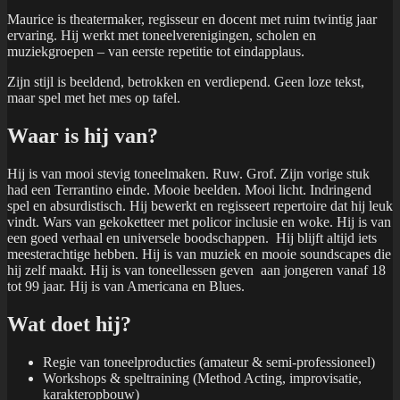
Maurice is theatermaker, regisseur en docent met ruim twintig jaar
ervaring. Hij werkt met toneelverenigingen, scholen en
muziekgroepen – van eerste repetitie tot eindapplaus.
Zijn stijl is beeldend, betrokken en verdiepend. Geen loze tekst,
maar spel met het mes op tafel.
Waar is hij van?
Hij is van mooi stevig toneelmaken. Ruw. Grof. Zijn vorige stuk
had een Terrantino einde. Mooie beelden. Mooi licht. Indringend
spel en absurdistisch. Hij bewerkt en regisseert repertoire dat hij leuk
vindt. Wars van gekoketteer met policor inclusie en woke. Hij is van
een goed verhaal en universele boodschappen. Hij blijft altijd iets
meesterachtige hebben. Hij is van muziek en mooie soundscapes die
hij zelf maakt. Hij is van toneellessen geven aan jongeren vanaf 18
tot 99 jaar. Hij is van Americana en Blues.
Wat doet hij?
Regie van toneelproducties (amateur & semi-professioneel)
Workshops & speltraining (Method Acting, improvisatie,
karakteropbouw)