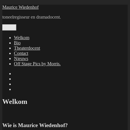
Ga
Maurice Wiedenhof
naar
toneelregisseur en dramadocent.
de
inhoud
Menu
Welkom
Bio
Theaterdocent
Contact
Nieuws
Off Stage Pics by Morris.
Facebook
Twitter
Instagram
E-
mail
Welkom
Wie is Maurice Wiedenhof?